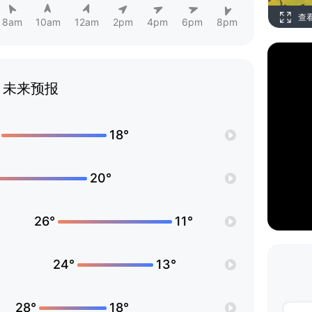
查
8am
10am
12am
2pm
4pm
6pm
8pm
未来预报
18°
20°
26°
11°
24°
13°
28°
18°