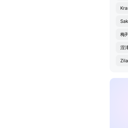
Sa
梅
涅
Zila