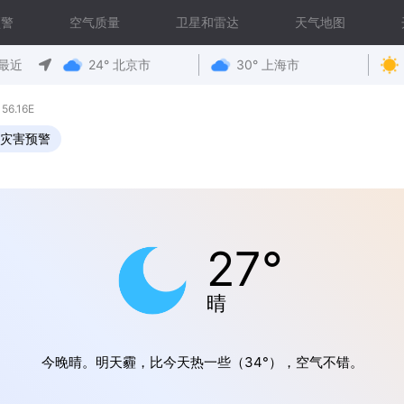
预警
空气质量
卫星和雷达
天气地图
最近
24° 北京市
30° 上海市
6.16E
灾害预警
27°
晴
今晚晴。明天霾，比今天热一些（34°），空气不错。