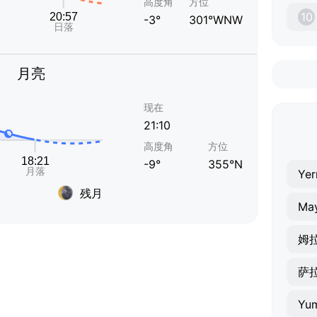
高度角
方位
10
-3°
301°WNW
月亮
现在
21:10
高度角
方位
-9°
355°N
Yer
残月
Ma
姆
萨
Yu