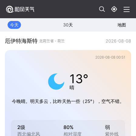
今天
30天
地图
厄伊特海斯特
2026-08-08
北荷兰省 - 荷兰
2026-08-08 00:51
13°
晴
今晚晴。明天多云，比昨天热一些（25°），空气不错。
2级
80%
弱
西北偏北风
相对湿度
紫外线