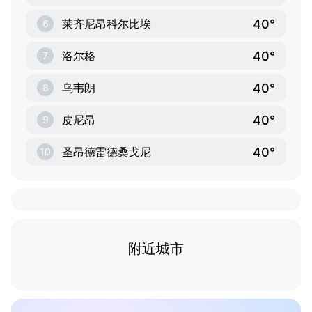
40°
莱齐尼昂科尔比埃
6
40°
洛尔格
7
40°
乌韦朗
8
40°
皮尼昂
9
40°
圣昂德雷德桑戈尼
10
附近城市