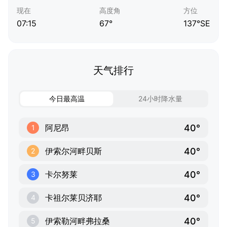
现在
高度角
方位
07:15
67°
137°SE
天气排行
今日最高温
24小时降水量
40°
阿尼昂
1
40°
伊索尔河畔贝斯
2
40°
卡尔努莱
3
40°
卡祖尔莱贝济耶
4
40°
伊索勒河畔弗拉桑
5