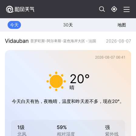
今天
30天
地图
Vidauban
2026-08-07
普罗旺斯-阿尔卑斯-蓝色海岸大区 - 法国
2026-08-07 06:41
20°
晴
今天白天有热，夜晚晴，温度和昨天差不多，现在20°。
1级
59%
强
北风
相对湿度
紫外线