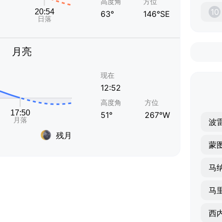
高度角
方位
10
63°
146°SE
月亮
现在
12:52
高度角
方位
51°
267°W
波
残月
蒙
马
马
西