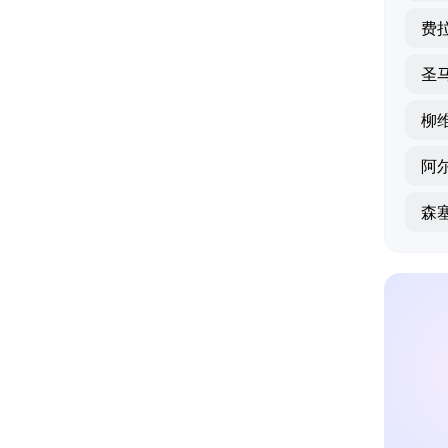
费
圣
柳
阿
森