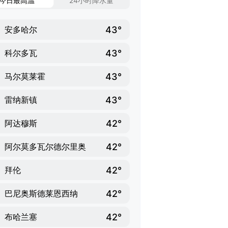
今日最高温
24小时降水量
43°
安多哈尔
43°
科尔多瓦
43°
马尔莫莱霍
43°
雷纳新镇
42°
阿达穆斯
42°
阿尔莫多瓦尔德尔里奥
42°
拜伦
42°
巴尼奥斯德莱恩西纳
42°
布哈兰塞