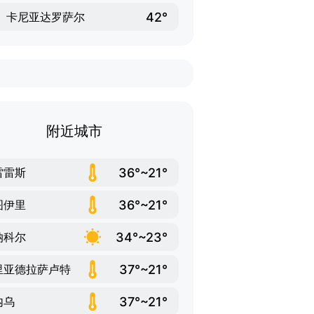
42°
卡尼亚达罗萨尔
附近城市
36°~21°
雷雷斯
36°~21°
图伊里
34°~23°
纳科尔
37°~21°
里亚德拉萨卢特
37°~21°
内乌