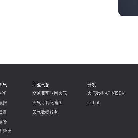
天气
商业气象
开发
PP
交通和车联网天气
天气数据API和SDK
预报
天气可视化地图
Github
质量
天气数据服务
预警
和雷达