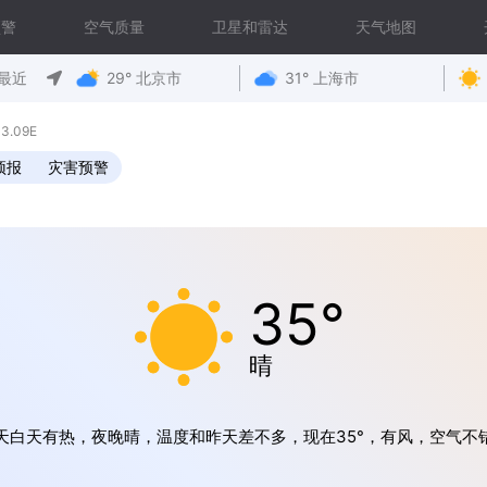
预警
空气质量
卫星和雷达
天气地图
最近
29° 北京市
31° 上海市
3.09E
预报
灾害预警
35°
晴
天白天有热，夜晚晴，温度和昨天差不多，现在35°，有风，空气不