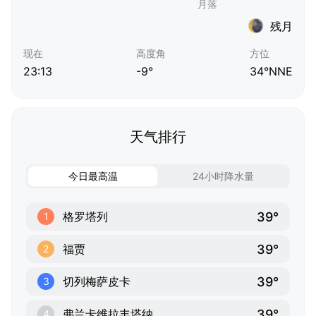
残月
现在
高度角
方位
23:13
-9°
34°NNE
天气排行
今日最高温
24小时降水量
39°
格罗塔列
1
39°
福贾
2
39°
切列梅萨皮卡
3
39°
弗兰卡维拉丰塔纳
4