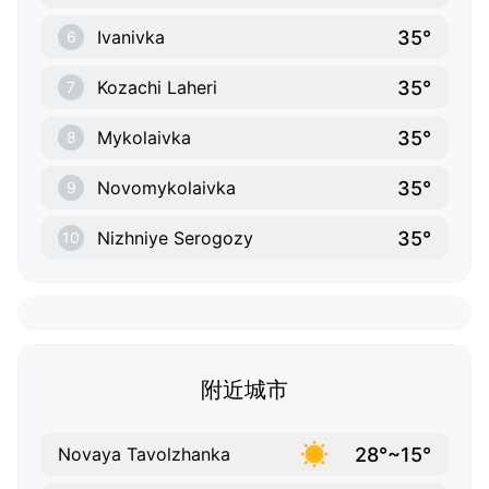
35°
Ivanivka
6
35°
Kozachi Laheri
7
35°
Mykolaivka
8
35°
Novomykolaivka
9
35°
Nizhniye Serogozy
10
附近城市
28°~15°
Novaya Tavolzhanka