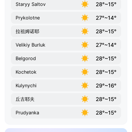
28°~15°
Staryy Saltov
27°~14°
Prykolotne
28°~15°
拉祖姆诺耶
27°~14°
Velikiy Burluk
28°~15°
Belgorod
28°~15°
Kochetok
29°~16°
Kulynychi
28°~15°
丘古耶夫
28°~15°
Prudyanka