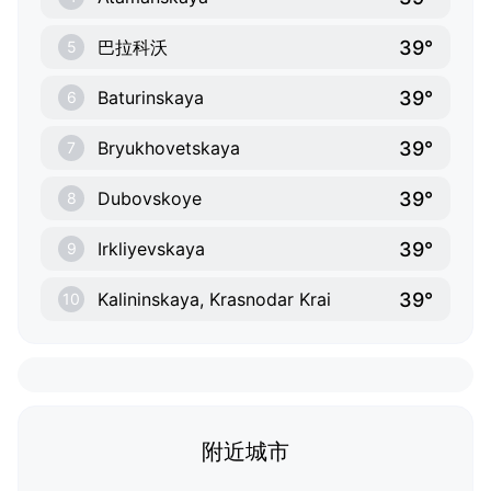
39°
巴拉科沃
5
39°
Baturinskaya
6
39°
Bryukhovetskaya
7
39°
Dubovskoye
8
39°
Irkliyevskaya
9
39°
Kalininskaya, Krasnodar Krai
10
附近城市