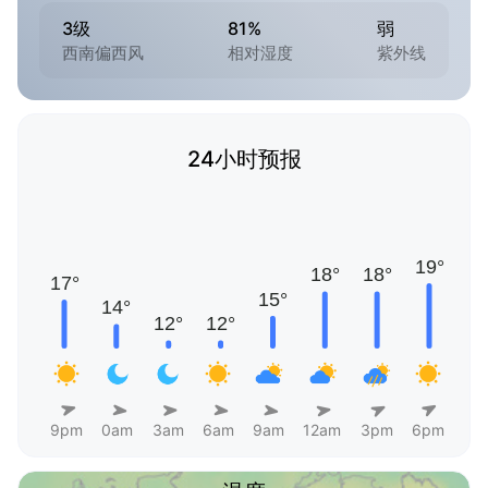
3级
81%
弱
西南偏西风
相对湿度
紫外线
24小时预报
9pm
0am
3am
6am
9am
12am
3pm
6pm