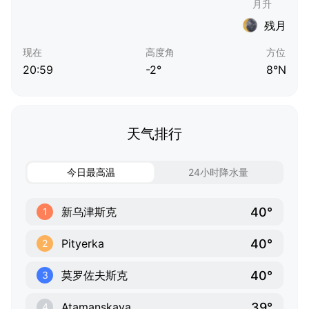
残月
现在
高度角
方位
20:59
-2°
8°N
天气排行
今日最高温
24小时降水量
40°
新乌津斯克
1
40°
Pityerka
2
40°
莫罗佐夫斯克
3
39°
Atamanskaya
4