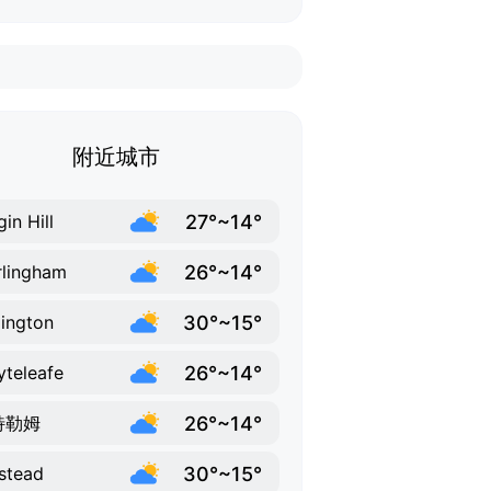
附近城市
27°~14°
gin Hill
26°~14°
lingham
30°~15°
ington
26°~14°
teleafe
26°~14°
特勒姆
30°~15°
stead