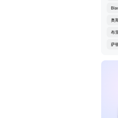
Bla
奥
布
萨