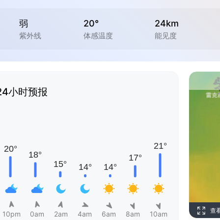
弱
20°
24km
紫外线
体感温度
能见度
24小时预报
查
10pm
0am
2am
4am
6am
8am
10am