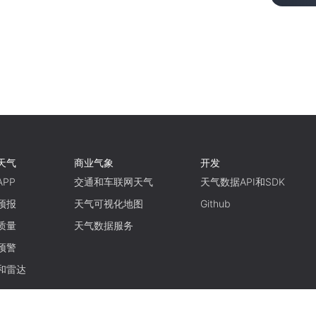
天气
商业气象
开发
PP
交通和车联网天气
天气数据API和SDK
预报
天气可视化地图
Github
质量
天气数据服务
预警
和雷达