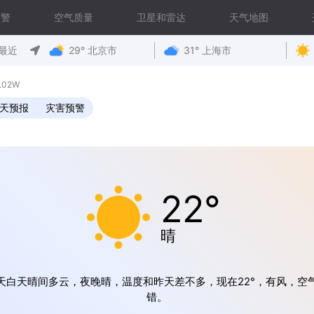
预警
空气质量
卫星和雷达
天气地图
最近
29° 北京市
31° 上海市
.02W
0天预报
灾害预警
22°
晴
天白天晴间多云，夜晚晴，温度和昨天差不多，现在22°，有风，空
错。