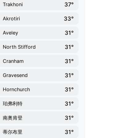
37°
Trakhoni
33°
Akrotiri
31°
Aveley
31°
North Stifford
31°
Cranham
31°
Gravesend
31°
Hornchurch
31°
珀弗利特
31°
南奥肯登
31°
蒂尔布里