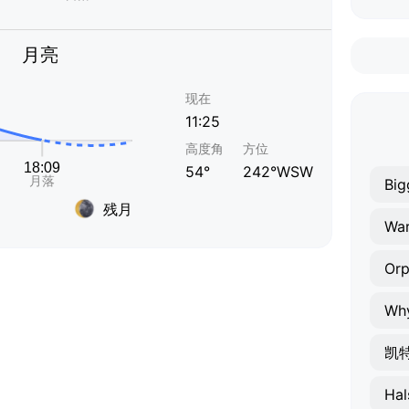
月亮
现在
11:25
高度角
方位
54°
242°WSW
Big
残月
War
Orp
Why
凯
Hal