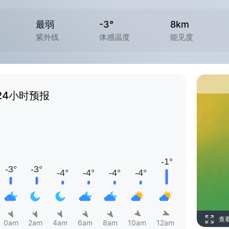
最弱
-3°
8km
紫外线
体感温度
能见度
24小时预报
查
0am
2am
4am
6am
8am
10am
12am