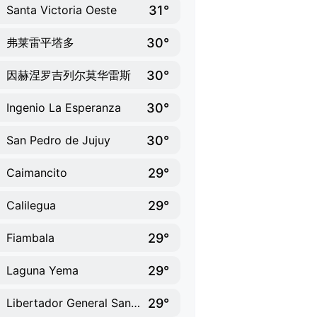
31°
Santa Victoria Oeste
30°
弗莱雷平塔多
30°
因赫涅罗吉列尔莫华雷斯
30°
Ingenio La Esperanza
30°
San Pedro de Jujuy
29°
Caimancito
29°
Calilegua
29°
Fiambala
29°
Laguna Yema
29°
Libertador General San Martín