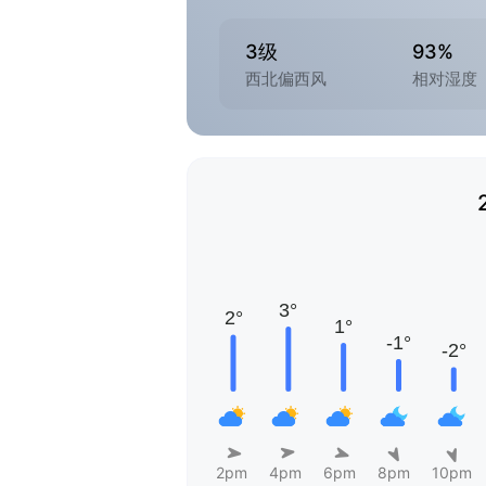
3级
93%
西北偏西风
相对湿度
2pm
4pm
6pm
8pm
10pm