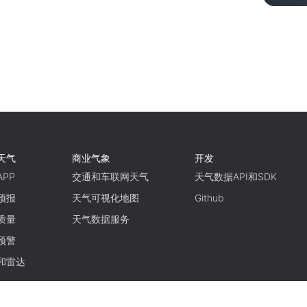
天气
商业气象
开发
PP
交通和车联网天气
天气数据API和SDK
预报
天气可视化地图
Github
质量
天气数据服务
预警
和雷达