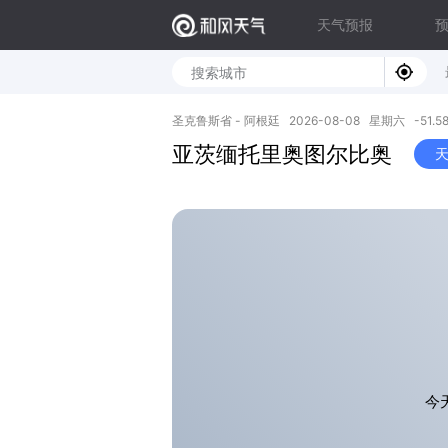
天气预报
圣克鲁斯省 - 阿根廷 2026-08-08 星期六 -51.58S,
亚茨缅托里奥图尔比奥
今