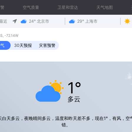
预警
空气质量
卫星和雷达
天气地图
最近
24° 北京市
29° 上海市
 -72.14W
天气
30天预报
灾害预警
1°
多云
天白天多云，夜晚晴间多云，温度和昨天差不多，现在1°，有风，空
错。