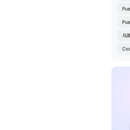
Pue
Pue
乌
Co