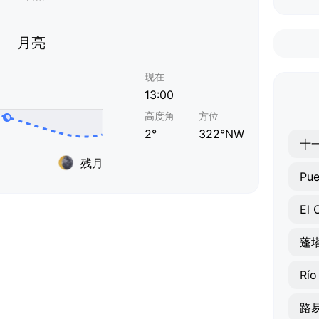
月亮
现在
13:00
高度角
方位
2°
322°NW
十
残月
Pue
El 
蓬
Río