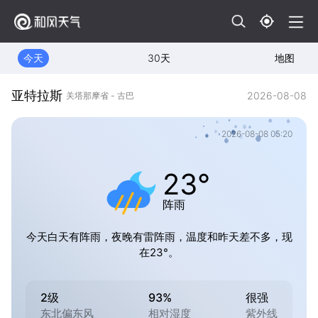
今天
30天
地图
亚特拉斯
2026-08-08
关塔那摩省 - 古巴
2026-08-08 05:20
23°
阵雨
今天白天有阵雨，夜晚有雷阵雨，温度和昨天差不多，现
在23°。
2级
93%
很强
东北偏东风
相对湿度
紫外线