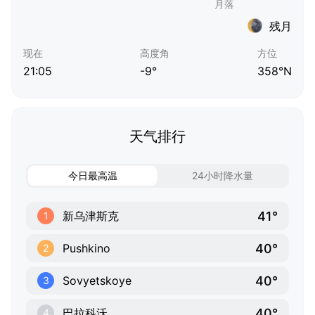
残月
现在
高度角
方位
21:05
-9°
358°N
天气排行
今日最高温
24小时降水量
41°
新乌津斯克
1
40°
Pushkino
2
40°
Sovyetskoye
3
40°
巴拉科沃
4