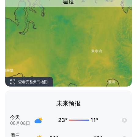
温度
查看完整天气地图
未来预报
今天
23°
11°
08月08日
周日