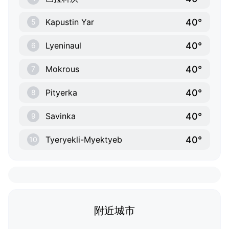
40°
Kapustin Yar
5
40°
Lyeninaul
6
40°
Mokrous
7
40°
Pityerka
8
40°
Savinka
9
40°
Tyeryekli-Myektyeb
10
附近城市