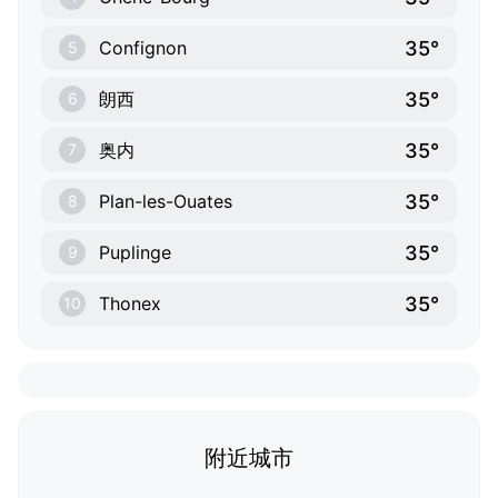
35°
Confignon
5
35°
朗西
6
35°
奥内
7
35°
Plan-les-Ouates
8
35°
Puplinge
9
35°
Thonex
10
附近城市