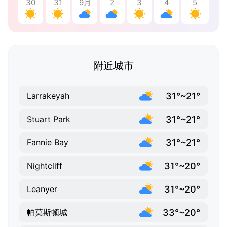
30
31
9月
2
3
4
5
附近城市
31°~21°
Larrakeyah
31°~21°
Stuart Park
31°~21°
Fannie Bay
31°~20°
Nightcliff
31°~20°
Leanyer
33°~20°
帕莫斯顿城