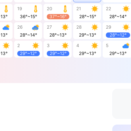
19
20
21
22
~13°
36°~15°
37°~16°
28°~15°
28°~14°
26
27
28
29
~13°
28°~14°
28°~13°
29°~13°
28°~12°
2
3
4
5
~13°
29°~12°
29°~12°
29°~13°
29°~13°