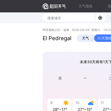
天气预报
阿雷基帕大区 - 秘鲁 2026-08-08 星期六 -16.32S
El Pedregal
天气
30天预
未来30天将有1天下
日
一
9
10
11
28°~17°
27°~15°
27°