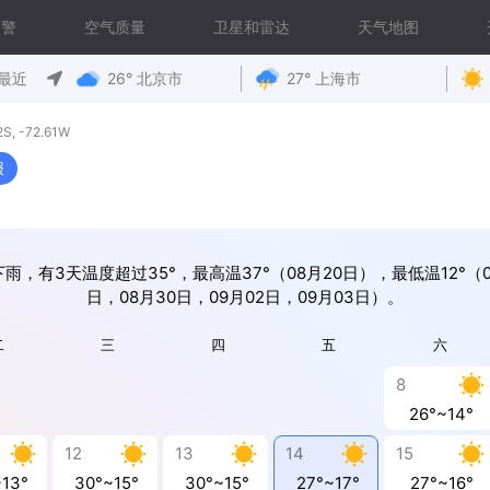
预警
空气质量
卫星和雷达
天气地图
最近
26° 北京市
27° 上海市
, -72.61W
报
雨，有3天温度超过35°，最高温37°（08月20日），最低温12°（0
日，08月30日，09月02日，09月03日）。
二
三
四
五
六
8
26°~14°
12
13
14
15
~13°
30°~15°
30°~15°
27°~17°
27°~16°