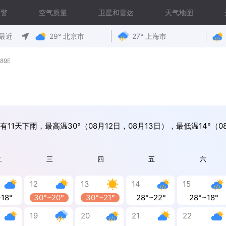
预警
空气质量
卫星和雷达
天气地图
最近
29° 北京市
27° 上海市
89E
有11天下雨，最高温30°（08月12日，08月13日），最低温14°（0
二
三
四
五
六
12
13
14
15
~18°
30°~20°
30°~21°
28°~22°
28°~18°
19
20
21
22