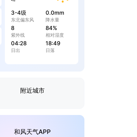
3-4级
0.0mm
东北偏东风
降水量
8
84%
紫外线
相对湿度
04:28
18:49
日出
日落
附近城市
和风天气APP