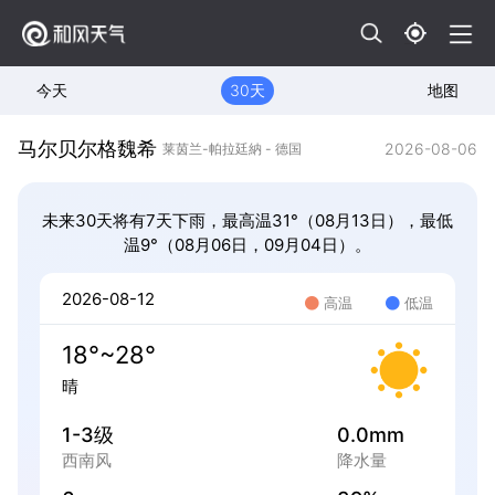
今天
30天
地图
马尔贝尔格魏希
2026-08-06
莱茵兰-帕拉廷納 - 德国
未来30天将有7天下雨，最高温31°（08月13日），最低
温9°（08月06日，09月04日）。
2026-08-12
高温
低温
18°~28°
晴
1-3级
0.0mm
西南风
降水量