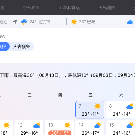
预警
空气质量
卫星和雷达
天气地图
最近
24° 北京市
23° 巴黎
59W
预报
灾害预警
下雨，最高温30°（08月13日），最低温10°（09月03日，09月04
二
三
四
五
六
7
8
23°~11°
24°~14°
12
13
14
15
~18°
29°~16°
30°~15°
26°~17°
24°~16°