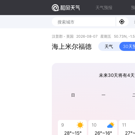
天气预报
汉普郡 - 英国 2026-08-07 星期五 50.73N, -1.
海上米尔福德
天气
30天
未来30天将有4天
日
一
9
10
11
28°~15°
26°~16°
27°