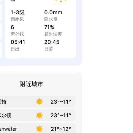
1-3级
0.0mm
西南风
降水量
6
71%
紫外线
相对湿度
05:41
20:45
日出
日落
附近城市
23°~11°
明顿
23°~11°
米尔顿
21°~12°
shwater