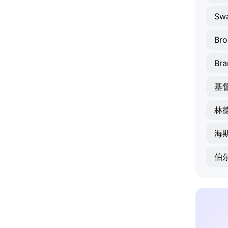
Sw
Bro
Bra
基
林
海
伯