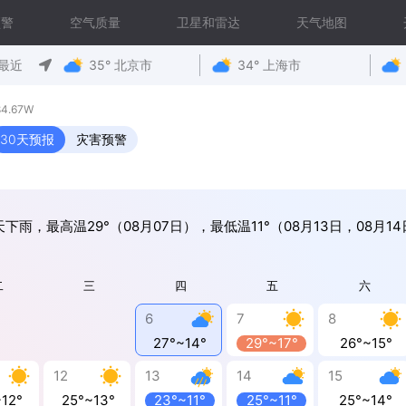
预警
空气质量
卫星和雷达
天气地图
最近
35° 北京市
34° 上海市
4.67W
30天预报
灾害预警
天下雨，最高温29°（08月07日），最低温11°（08月13日，08月14
二
三
四
五
六
6
7
8
27°~14°
29°~17°
26°~15°
12
13
14
15
~12°
25°~13°
23°~11°
25°~11°
25°~14°