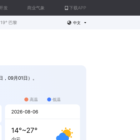
开发
商业气象
下载APP
19° 巴黎
中文
日，09月01日）。
高温
低温
2026-08-06
14°~27°
少云