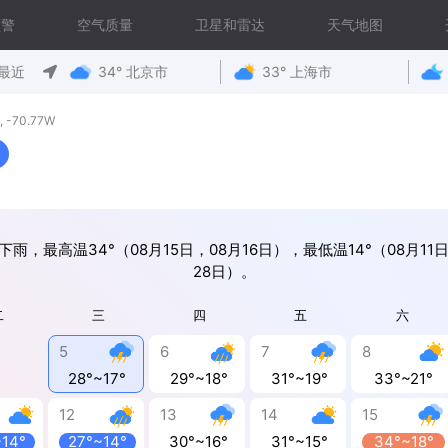
预警
空气质量
卫星和雷达
天气地图
最近
34° 北京市
33° 上海市
-70.77W
下雨，最高温34°（08月15日，08月16日），最低温14°（08月11日
28日）。
二
三
四
五
六
5
6
7
8
28°~17°
29°~18°
31°~19°
33°~21°
12
13
14
15
~14°
27°~14°
30°~16°
31°~15°
34°~18°