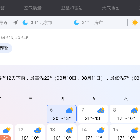
预警
空气质量
卫星和雷达
天气地图
最近
34° 北京市
31° 上海市
62N, 40.64E
预警
有12天下雨，最高温22°（08月10日，08月11日），最低温7°（0
二
三
四
五
六
6
7
8
20°~13°
21°~13°
17°~10°
12
13
14
15
~13°
18°~10°
16°~10°
17°~11°
17°~10°