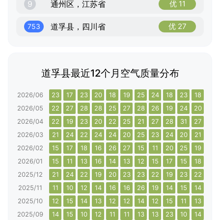
9
通州区，江苏省
优 11
道孚县，四川省
优 27
753
道孚县最近12个月空气质量分布
2026/06
23
17
23
20
18
19
25
24
18
23
18
17
2026/05
22
27
28
28
25
27
28
26
19
24
20
21
2026/04
22
19
23
20
22
25
21
27
28
31
27
27
2026/03
21
24
22
24
24
20
25
23
24
20
21
22
2026/02
15
17
18
16
26
27
15
11
20
25
19
14
2026/01
15
11
13
16
14
13
12
15
17
15
18
21
2025/12
21
24
22
19
20
23
23
22
19
23
22
33
2025/11
11
10
12
14
16
16
26
19
14
15
14
12
2025/10
12
15
14
13
12
12
14
12
15
11
13
15
2025/09
14
15
10
12
11
11
13
13
23
10
14
15