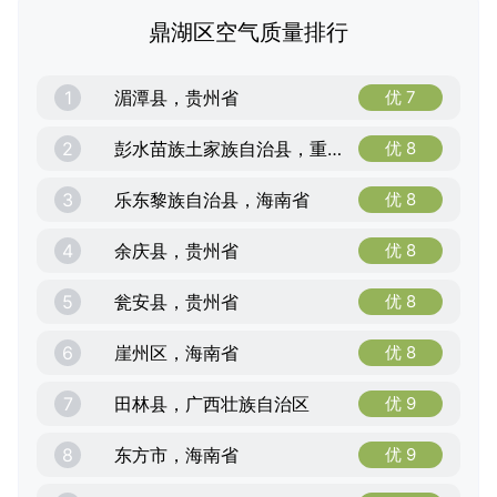
鼎湖区空气质量排行
1
湄潭县，贵州省
优 7
2
彭水苗族土家族自治县，重庆市
优 8
3
乐东黎族自治县，海南省
优 8
4
余庆县，贵州省
优 8
5
瓮安县，贵州省
优 8
6
崖州区，海南省
优 8
7
田林县，广西壮族自治区
优 9
8
东方市，海南省
优 9