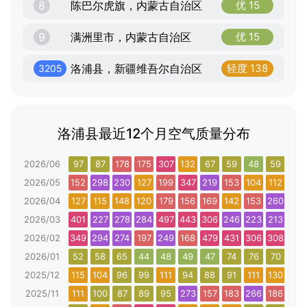
8
陈巴尔虎旗，内蒙古自治区
优 15
9
满洲里市，内蒙古自治区
优 15
洛浦县，新疆维吾尔自治区
轻度 138
3205
洛浦县最近12个月空气质量分布
2026/06
97
87
178
175
307
132
67
59
48
59
236
2026/05
152
298
230
127
199
347
219
153
104
112
188
2026/04
127
115
148
120
179
156
169
142
153
260
146
2026/03
401
227
278
284
497
443
306
246
223
213
327
2026/02
349
294
274
197
249
168
479
431
306
308
342
2026/01
52
58
65
44
48
49
47
74
76
70
76
2025/12
115
104
96
99
111
94
88
91
111
130
216
2025/11
111
100
87
89
95
273
157
183
266
186
147