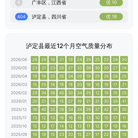
9
广丰区，江西省
优 10
泸定县，四川省
优 18
404
泸定县最近12个月空气质量分布
2026/06
26
29
19
21
19
24
29
25
22
29
20
20
2026/05
23
21
23
25
27
32
38
30
20
27
28
28
2026/04
19
19
25
35
34
26
19
25
26
26
25
22
2026/03
15
20
18
18
18
20
18
16
19
17
21
22
2026/02
29
34
38
45
30
34
25
12
19
15
25
28
2026/01
20
21
19
15
27
19
21
21
30
39
41
53
2025/12
36
40
25
29
34
34
26
37
42
35
35
30
2025/11
13
12
13
16
16
15
13
10
15
17
11
9
2025/10
15
12
17
14
12
13
11
12
17
19
18
13
2025/09
19
19
15
23
20
15
27
17
22
17
13
10