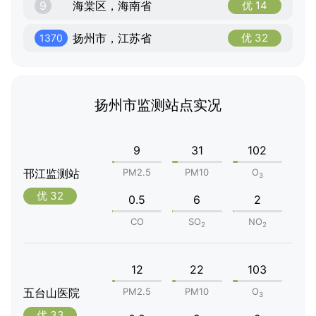
9
海棠区，海南省
优 14
扬州市，江苏省
优 32
1370
扬州市监测站点实况
9
31
102
邗江监测站
PM2.5
PM10
O
3
优 32
0.5
6
2
CO
SO
NO
2
2
12
22
103
五台山医院
PM2.5
PM10
O
3
优 33