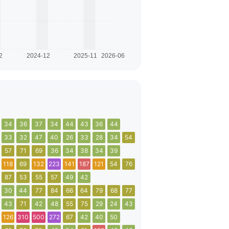
34
36
37
34
44
43
36
44
33
32
47
40
26
33
28
34
54
57
71
69
36
34
38
34
39
118
69
132
223
141
187
121
54
76
87
53
55
57
49
42
30
44
77
84
66
64
79
68
77
43
71
42
48
55
75
29
24
43
126
310
500
272
67
42
40
50