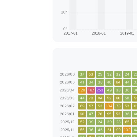
2026/06
37
53
25
32
32
24
2
2026/05
41
34
38
40
64
44
3
2026/04
120
167
253
49
38
36
3
2026/03
44
70
84
52
60
50
5
2026/02
69
57
53
104
78
53
6
2026/01
60
47
76
95
53
36
4
2025/12
52
39
24
39
28
65
5
2025/11
55
36
46
61
99
102
4