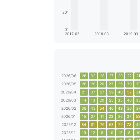
2026/06
26
32
28
27
29
22
2
2026/05
28
28
20
23
26
39
3
2026/04
21
37
27
29
40
52
2
2026/03
14
13
20
25
35
46
3
2026/02
38
43
54
46
49
26
2
2026/01
15
27
11
23
26
37
5
2025/12
84
81
76
68
79
73
4
2025/11
19
12
8
10
12
8
1