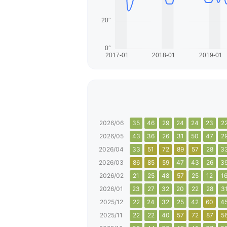
2026/06
35
46
29
24
24
23
2
2026/05
43
36
26
31
50
47
2
2026/04
33
51
72
89
57
28
3
2026/03
86
85
59
47
43
26
3
2026/02
21
25
48
57
25
12
1
2026/01
23
27
32
20
22
28
3
2025/12
22
24
32
25
42
60
4
2025/11
22
22
40
57
72
87
5