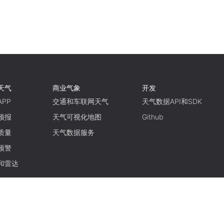
天气
商业气象
开发
PP
交通和车联网天气
天气数据API和SDK
预报
天气可视化地图
Github
质量
天气数据服务
预警
和雷达
使用条款
隐私政策
京ICP备15048401号-11
京公网安备11010