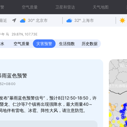
预警
空气质量
卫星和雷达
天气地图
最近
30° 北京市
32° 上海市
马 29.87N, 107.73E
降水
空气质量
灾害预警
生活指数
历史数据
暴雨蓝色预警
52+08:00
发布“暴雨蓝色预警信号”，预计8日12:50-18:50，许
暨龙、仁沙等7个镇将出现强降水，最大雨量40～
，局地伴有雷电、冰雹、阵性大风，请注意防范。