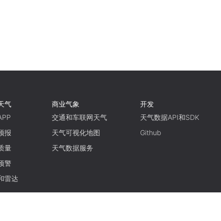
天气
商业气象
开发
PP
交通和车联网天气
天气数据API和SDK
预报
天气可视化地图
Github
质量
天气数据服务
预警
和雷达