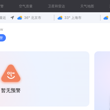
预警
空气质量
卫星和雷达
天气地图
最近
36° 北京市
33° 上海市
6W
警
暂无预警