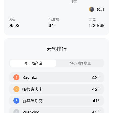
残月
现在
高度角
方位
06:03
64°
122°ESE
天气排行
今日最高温
24小时降水量
42°
Savinka
1
42°
帕拉索夫卡
2
41°
新乌津斯克
3
40°
Pushkino
4