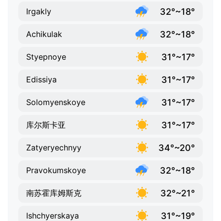
32°~18°
Irgakly
32°~18°
Achikulak
31°~17°
Styepnoye
31°~17°
Edissiya
31°~17°
Solomyenskoye
31°~17°
库尔斯卡亚
34°~20°
Zatyeryechnyy
32°~18°
Pravokumskoye
32°~21°
南苏霍库姆斯克
31°~19°
Ishchyerskaya