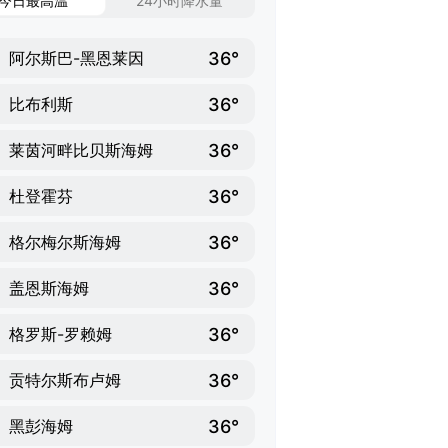
今日最高温
24小时降水量
36°
阿尔斯巴-黑恩莱因
36°
比布利斯
36°
莱茵河畔比贝斯海姆
36°
杜登霍芬
36°
格尔梅尔斯海姆
36°
盖恩斯海姆
36°
格罗斯-罗赖姆
36°
贡特尔斯布卢姆
36°
黑彭海姆