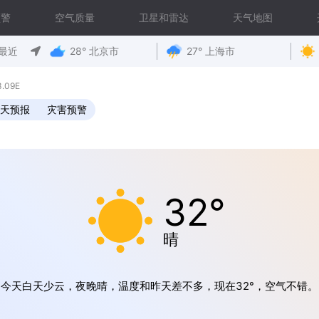
预警
空气质量
卫星和雷达
天气地图
最近
28° 北京市
27° 上海市
.09E
0天预报
灾害预警
32°
晴
今天白天少云，夜晚晴，温度和昨天差不多，现在32°，空气不错。