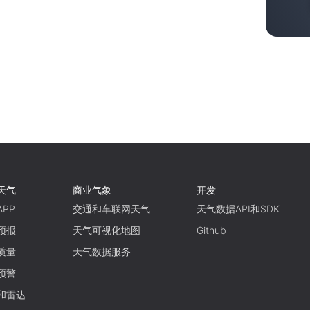
天气
商业气象
开发
PP
交通和车联网天气
天气数据API和SDK
预报
天气可视化地图
Github
质量
天气数据服务
预警
和雷达