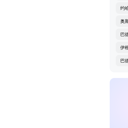
约
奥
巴
伊
巴