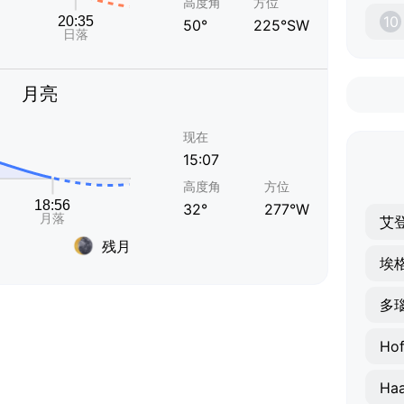
高度角
方位
10
50°
225°SW
月亮
现在
15:07
高度角
方位
32°
277°W
艾
残月
埃
多
Hof
Ha