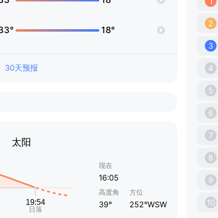
1
2
33°
18°
3
30天预报
4
5
6
7
太阳
8
现在
16:05
9
高度角
方位
10
39°
252°WSW