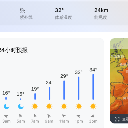
强
32°
24km
紫外线
体感温度
能见度
24小时预报
查
3am
5am
7am
9am
11am
1pm
3pm