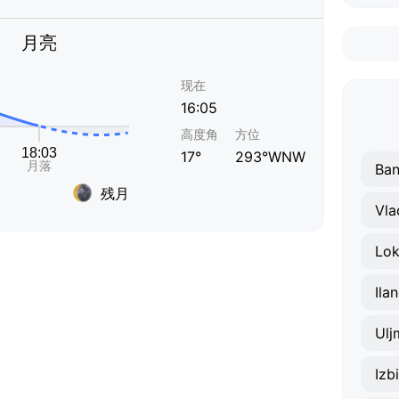
月亮
现在
16:05
高度角
方位
17°
293°WNW
Ban
残月
Vla
Lo
Ila
Ulj
Izb