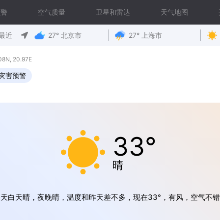
预警
空气质量
卫星和雷达
天气地图
最近
27° 北京市
27° 上海市
N, 20.97E
灾害预警
33°
晴
天白天晴，夜晚晴，温度和昨天差不多，现在33°，有风，空气不