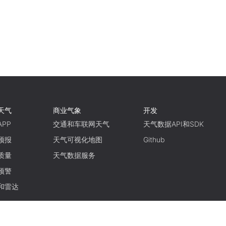
天气
商业气象
开发
PP
交通和车联网天气
天气数据API和SDK
预报
天气可视化地图
Github
质量
天气数据服务
预警
和雷达