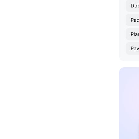
Dob
Pad
Pla
Pav