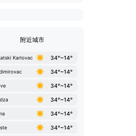
附近城市
34°~14°
atski Karlovac
34°~14°
dimirovac
34°~14°
kve
34°~14°
ndza
34°~14°
ma
34°~14°
iste