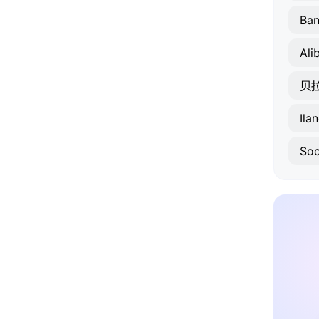
Ban
Ali
贝
Ila
Soc