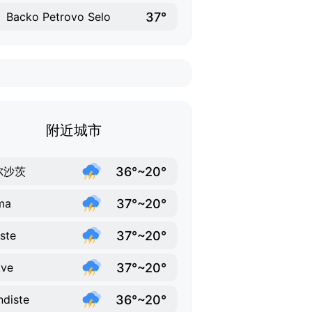
37°
Backo Petrovo Selo
附近城市
36°~20°
尔沙茨
37°~20°
ma
37°~20°
iste
37°~20°
kve
36°~20°
ndiste