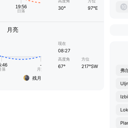
高度角
方位
10
30°
97°E
月亮
现在
08:27
高度角
方位
67°
217°SW
弗
残月
Ulj
Izb
Lo
Pla