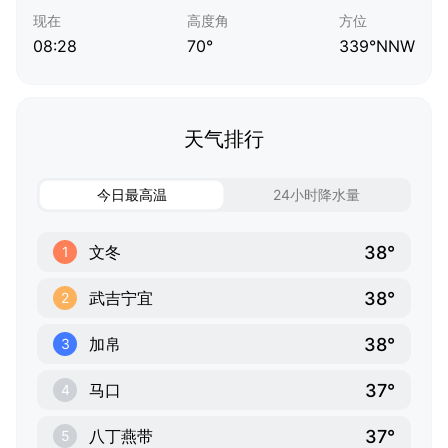
现在
高度角
方位
08:28
70°
339°NNW
天气排行
今日最高温
24小时降水量
38°
文冬
1
38°
武吉宁宜
2
38°
加帛
3
37°
马口
4
37°
八丁燕带
5