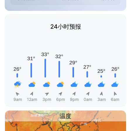
24小时预报
9am
12am
3pm
6pm
9pm
0am
3am
6am
温度