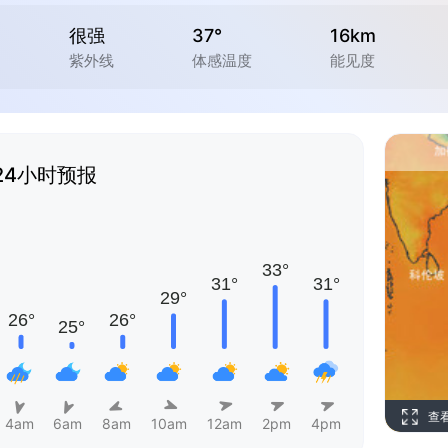
很强
37°
16km
紫外线
体感温度
能见度
24小时预报
查
4am
6am
8am
10am
12am
2pm
4pm