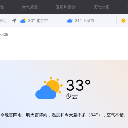
预警
空气质量
卫星和雷达
天气地图
最近
30° 北京市
31° 上海市
.42E
33°
少云
今晚雷阵雨。明天雷阵雨，温度和今天差不多（34°），空气不错。