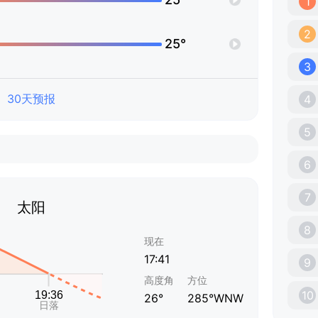
1
2
25°
3
30天预报
4
5
6
7
太阳
8
现在
17:41
9
高度角
方位
10
26°
285°WNW