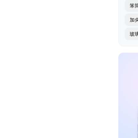
笨
加
玻