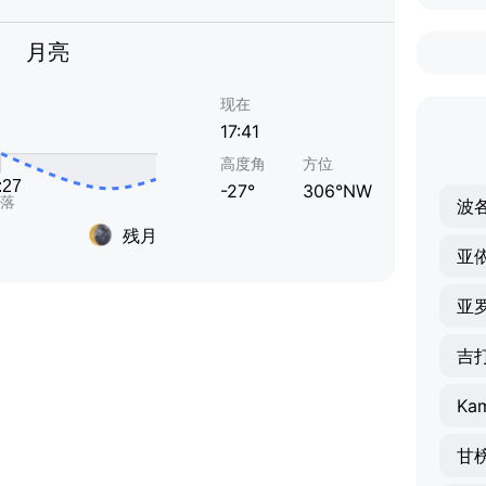
月亮
现在
17:41
高度角
方位
-27°
306°NW
波
残月
亚
亚
吉
甘