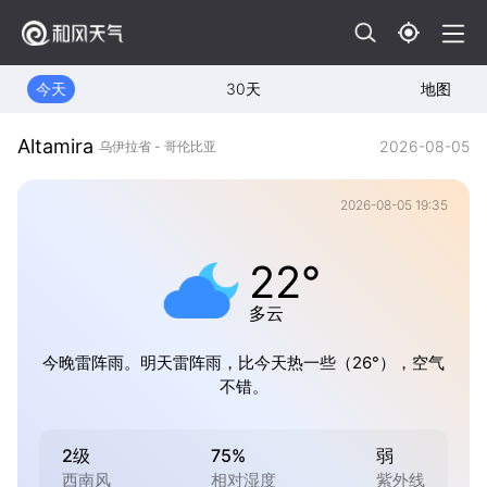
今天
30天
地图
Altamira
2026-08-05
乌伊拉省 - 哥伦比亚
2026-08-05 19:35
22°
多云
今晚雷阵雨。明天雷阵雨，比今天热一些（26°），空气
不错。
2级
75%
弱
西南风
相对湿度
紫外线