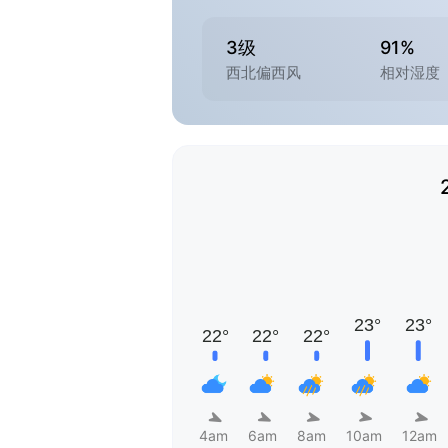
3级
91%
西北偏西风
相对湿度
4am
6am
8am
10am
12am