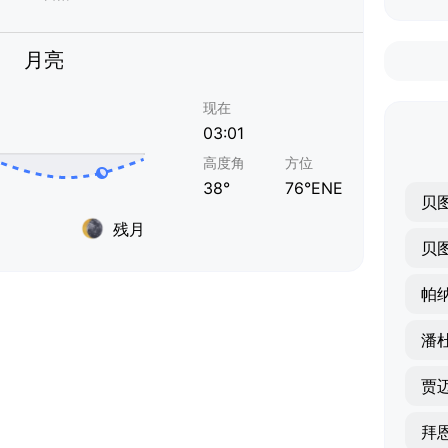
月亮
现在
03:01
高度角
方位
38°
76°ENE
贝
残月
贝
帕
潘
贾
拜