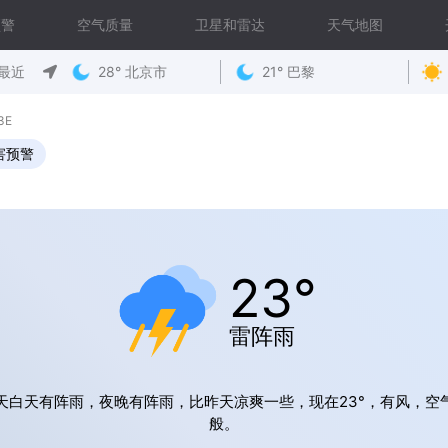
预警
空气质量
卫星和雷达
天气地图
最近
28° 北京市
21° 巴黎
3E
害预警
23°
雷阵雨
天白天有阵雨，夜晚有阵雨，比昨天凉爽一些，现在23°，有风，空
般。