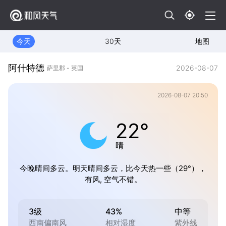
今天
30天
地图
阿什特德
2026-08-07
萨里郡 - 英国
2026-08-07 20:50
22°
晴
今晚晴间多云。明天晴间多云，比今天热一些（29°），
有风, 空气不错。
3级
43%
中等
西南偏南风
相对湿度
紫外线