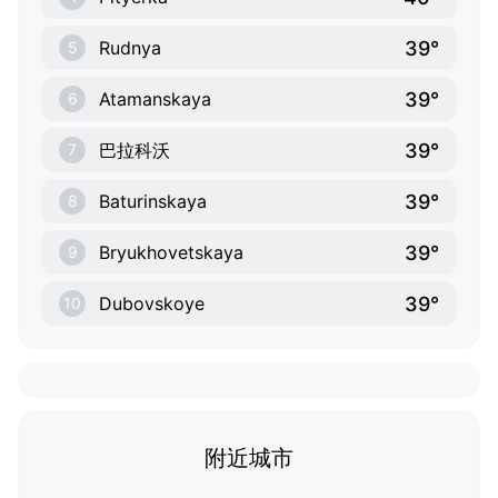
39°
Rudnya
5
39°
Atamanskaya
6
39°
巴拉科沃
7
39°
Baturinskaya
8
39°
Bryukhovetskaya
9
39°
Dubovskoye
10
附近城市