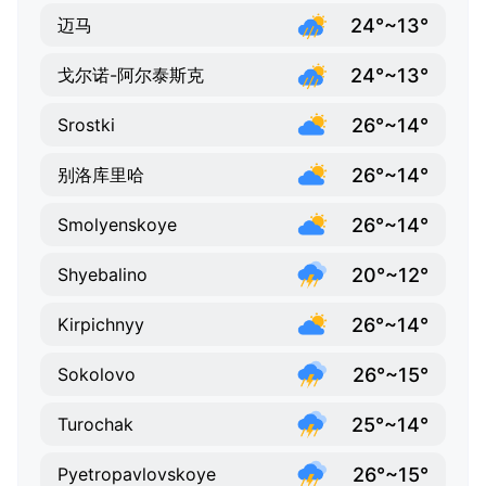
24°~13°
迈马
24°~13°
戈尔诺-阿尔泰斯克
26°~14°
Srostki
26°~14°
别洛库里哈
26°~14°
Smolyenskoye
20°~12°
Shyebalino
26°~14°
Kirpichnyy
26°~15°
Sokolovo
25°~14°
Turochak
26°~15°
Pyetropavlovskoye