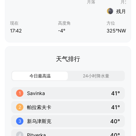
残月
现在
高度角
方位
17:42
-4°
325°NW
天气排行
今日最高温
24小时降水量
41°
Savinka
1
41°
帕拉索夫卡
2
40°
新乌津斯克
3
40°
Pityerka
4