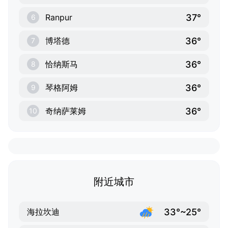
37°
Ranpur
6
36°
博塔德
7
36°
恰纳斯马
8
36°
琴格阿姆
9
36°
奇纳萨莱姆
10
附近城市
33°~25°
海拉坎迪