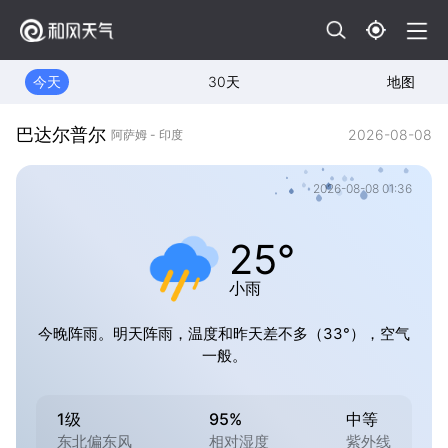
今天
30天
地图
巴达尔普尔
2026-08-08
阿萨姆 - 印度
2026-08-08 01:36
25°
小雨
今晚阵雨。明天阵雨，温度和昨天差不多（33°），空气
一般。
1级
95%
中等
东北偏东风
相对湿度
紫外线