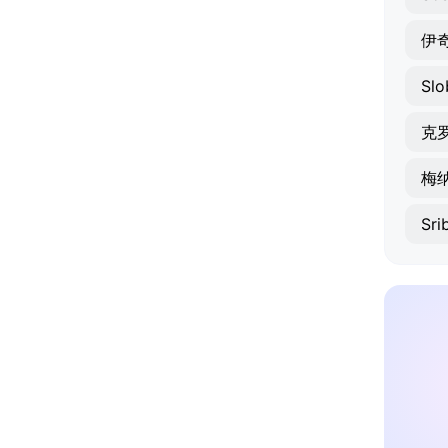
伊
Slo
克
梅
Sri