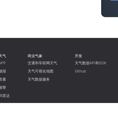
天气
商业气象
开发
PP
交通和车联网天气
天气数据API和SDK
预报
天气可视化地图
Github
质量
天气数据服务
预警
和雷达