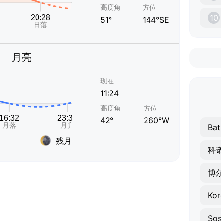
高度角
方位
10
51°
144°SE
月亮
现在
11:24
高度角
方位
42°
260°W
Bat
残月
科
博
Kor
Sos