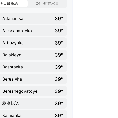
今日最高温
24小时降水量
39°
Adzhamka
39°
Aleksandrovka
39°
Arbuzynka
39°
Balakleya
39°
Bashtanka
39°
Berezivka
39°
Bereznegovatoye
39°
格洛比诺
39°
Kamianka