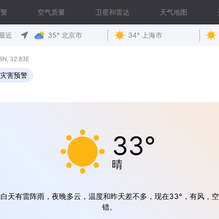
预警
空气质量
卫星和雷达
天气地图
最近
35° 北京市
34° 上海市
, 32.83E
灾害预警
33°
晴
白天有雷阵雨，夜晚多云，温度和昨天差不多，现在33°，有风，
错。