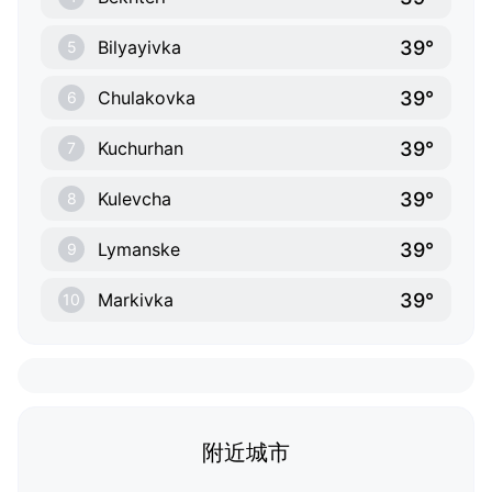
39°
Bilyayivka
5
39°
Chulakovka
6
39°
Kuchurhan
7
39°
Kulevcha
8
39°
Lymanske
9
39°
Markivka
10
附近城市