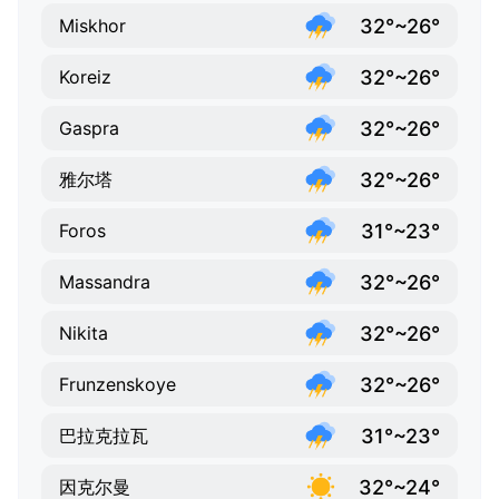
32°~26°
Miskhor
32°~26°
Koreiz
32°~26°
Gaspra
32°~26°
雅尔塔
31°~23°
Foros
32°~26°
Massandra
32°~26°
Nikita
32°~26°
Frunzenskoye
31°~23°
巴拉克拉瓦
32°~24°
因克尔曼