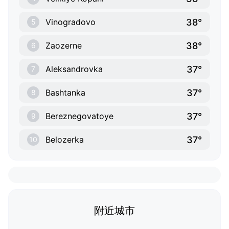
38°
Vinogradovo
5
38°
Zaozerne
6
37°
Aleksandrovka
7
37°
Bashtanka
8
37°
Bereznegovatoye
9
37°
Belozerka
10
附近城市