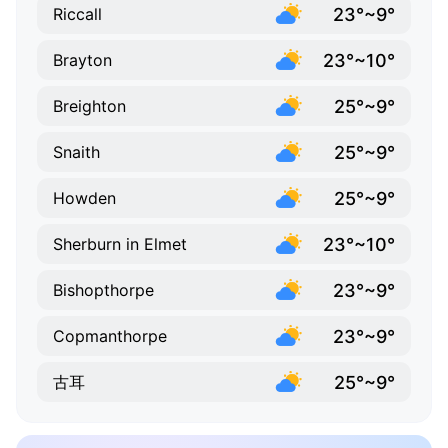
23°~9°
Riccall
23°~10°
Brayton
25°~9°
Breighton
25°~9°
Snaith
25°~9°
Howden
23°~10°
Sherburn in Elmet
23°~9°
Bishopthorpe
23°~9°
Copmanthorpe
25°~9°
古耳