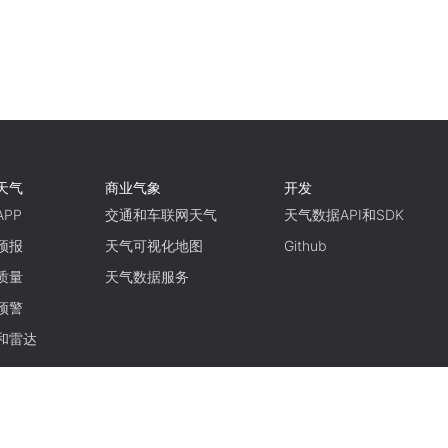
天气
商业气象
开发
PP
交通和车联网天气
天气数据API和SDK
预报
天气可视化地图
Github
质量
天气数据服务
预警
和雷达
使用条款
隐私政策
京ICP备15048401号-11
京公网安备11010