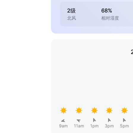
2级
68%
北风
相对湿度
9am
11am
1pm
3pm
5pm