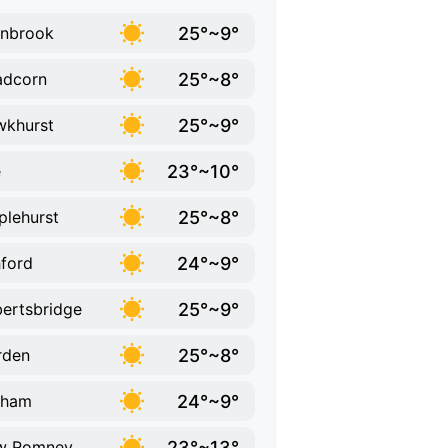
25°~9°
nbrook
25°~8°
adcorn
25°~9°
khurst
23°~10°
e
25°~8°
plehurst
24°~9°
ford
25°~9°
ertsbridge
25°~8°
rden
24°~9°
nham
23°~13°
w Romney