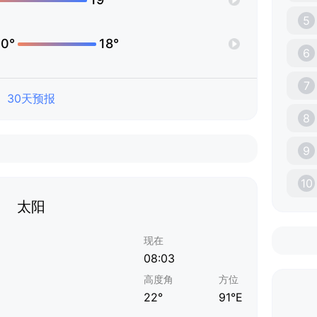
5
0°
18°
6
7
30天预报
8
9
10
太阳
现在
08:03
高度角
方位
22°
91°E