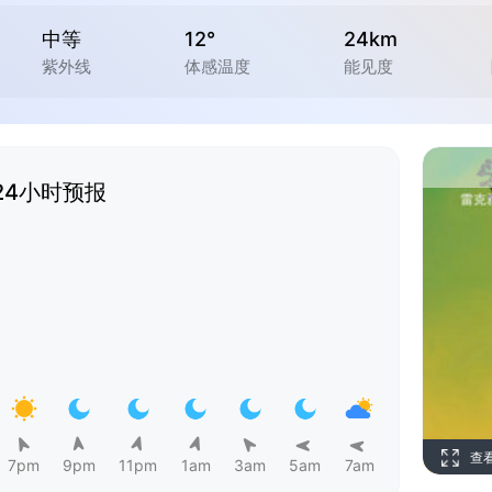
中等
12°
24km
紫外线
体感温度
能见度
24小时预报
查
7pm
9pm
11pm
1am
3am
5am
7am