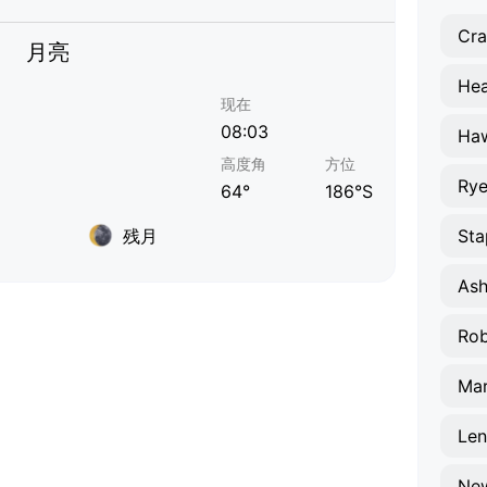
Cra
月亮
He
现在
08:03
Haw
高度角
方位
Ry
64°
186°S
残月
Sta
Ash
Rob
Ma
Le
Ne