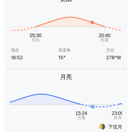
现在
高度角
方位
18:52
15°
278°W
月亮
下弦月