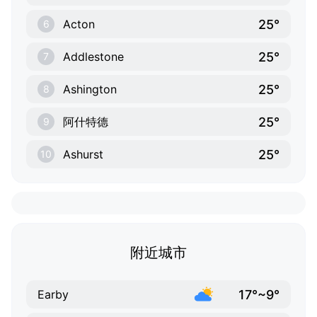
25°
Acton
6
25°
Addlestone
7
25°
Ashington
8
25°
阿什特德
9
25°
Ashurst
10
附近城市
17°~9°
Earby