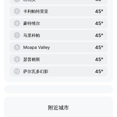
45°
卡利帕特里亚
5
45°
豪特维尔
6
45°
马里科帕
7
45°
Moapa Valley
8
45°
瑟普赖斯
9
45°
萨尔瓦多幻影
10
附近城市