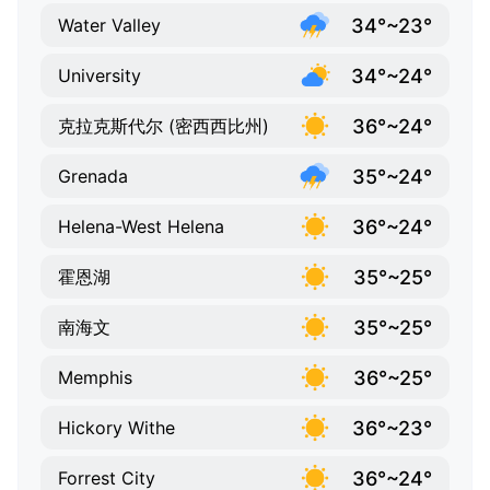
34°~23°
Water Valley
34°~24°
University
36°~24°
克拉克斯代尔 (密西西比州)
35°~24°
Grenada
36°~24°
Helena-West Helena
35°~25°
霍恩湖
35°~25°
南海文
36°~25°
Memphis
36°~23°
Hickory Withe
36°~24°
Forrest City